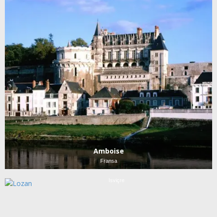
Amboise
Fransa
Lozan
İsviçre