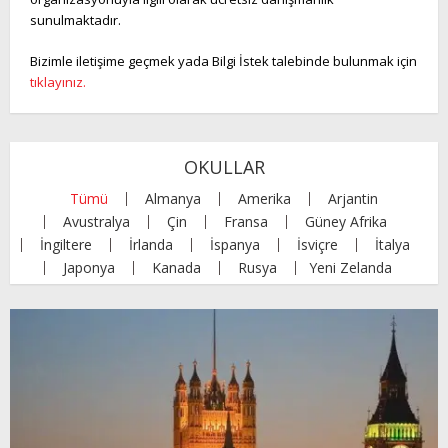
sunulmaktadır.
Bizimle iletişime geçmek yada Bilgi İstek talebinde bulunmak için
tıklayınız.
OKULLAR
Tümü
Almanya
Amerika
Arjantin
Avustralya
Çin
Fransa
Güney Afrika
İngiltere
İrlanda
İspanya
İsviçre
İtalya
Japonya
Kanada
Rusya
Yeni Zelanda