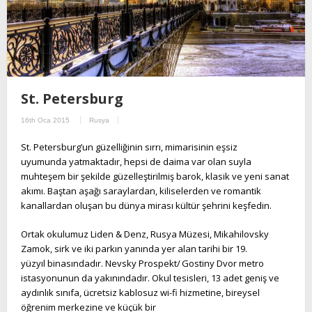
St. Petersburg
16th Oca 2015
Rusya
St. Petersburg’un güzelliğinin sırrı, mimarisinin eşsiz
uyumunda yatmaktadır, hepsi de daima var olan suyla
muhteşem bir şekilde güzelleştirilmiş barok, klasik ve yeni sanat
akımı. Baştan aşağı saraylardan, kiliselerden ve romantik
kanallardan oluşan bu dünya mirası kültür şehrini keşfedin.
Ortak okulumuz Liden & Denz, Rusya Müzesi, Mikahilovsky
Zamok, sirk ve iki parkın yanında yer alan tarihi bir 19.
yüzyıl binasındadır. Nevsky Prospekt/ ​Gostiny Dvor metro
istasyonunun da yakınındadır. Okul tesisleri, 13 adet geniş ve
aydınlık sınıfa, ücretsiz kablosuz wi-fi hizmetine, bireysel
öğrenim merkezine ve küçük bir