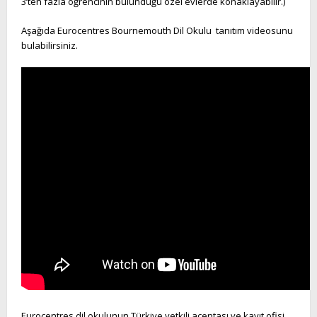
3’ten fazla öğrencinin bulunduğu özel evlerde konaklayabilir.)
Aşağıda Eurocentres Bournemouth Dil Okulu tanıtım videosunu
bulabilirsiniz.
Eurocentres dil okulunun Türkiye yetkili acentası ve kayıt ofisi