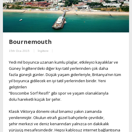
Bournemouth
15th Oca 2015
İngiltere
Yedi mil boyunca uzanan kumlu plajlar, etkileyici kayalıklar ve
Güney İngiltere’deki diğer kıyı tatil yerlerinden çok daha
fazla güneşli günler. Düşük yaşam giderleriyle, Britanya’nın tüm
yıl boyunca gidilecek en iyi tatil yerlerinden biridir. Yeni
geliştirilen
“Boscombe Sörf Resifi” gibi spor ve yaşam olanaklarıyla
dolu hareketli küçük bir şehir.
Klasik Viktorya dönemi okul binamız yakın zamanda
yenilenmiştir. Okulun etrafı güzel bahçelerle çevrilidir,
şehir merkezi ve deniz kenarından yalnızca on dakikalık
yürüyüş mesafesindedir. Hepsi kablosuz internet bağlantısına