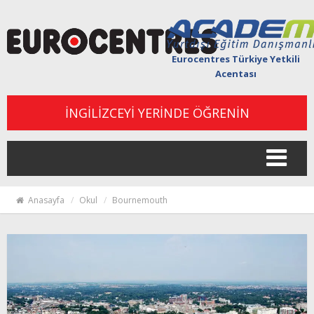
Eurocentres Türkiye Yetkili
Acentası
İNGİLİZCEYİ YERİNDE ÖĞRENİN
Togg
navi
Anasayfa
Okul
Bournemouth