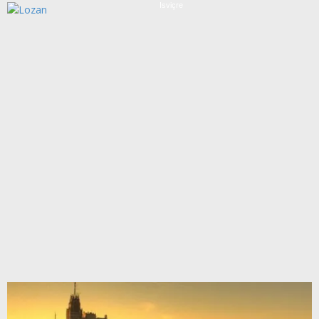
İsviçre