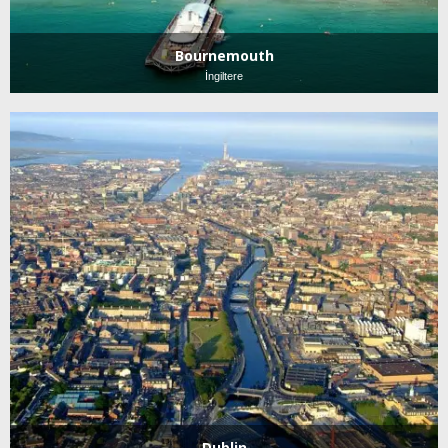
Bournemouth
İngiltere
Dublin