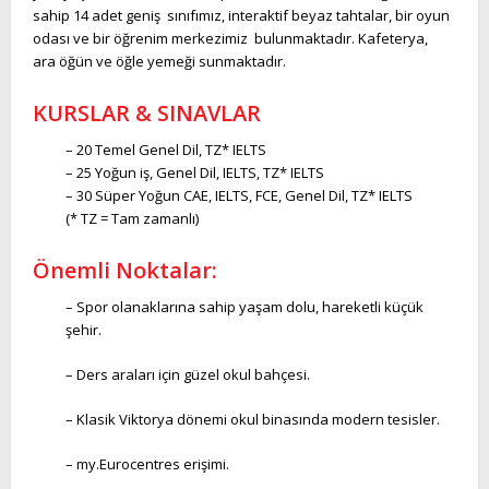
sahip 14 adet geniş sınıfımız, interaktif beyaz tahtalar, bir oyun
odası ve bir öğrenim merkezimiz bulunmaktadır. Kafeterya,
ara öğün ve öğle yemeği sunmaktadır.
KURSLAR & SINAVLAR
– 20 Temel Genel Dil, TZ* IELTS
– 25 Yoğun iş, Genel Dil, IELTS, TZ* IELTS
– 30 Süper Yoğun CAE, IELTS, FCE, Genel Dil, TZ* IELTS
(* TZ = Tam zamanlı)
Önemli Noktalar:
– Spor olanaklarına sahip yaşam dolu, hareketli küçük
şehir.
– Ders araları için güzel okul bahçesi.
– Klasik Viktorya dönemi okul binasında modern tesisler.
– my.Eurocentres erişimi.