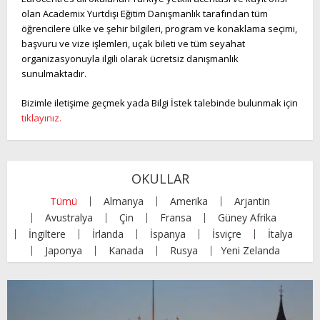
olan Academix Yurtdışı Eğitim Danışmanlık tarafından tüm
öğrencilere ülke ve şehir bilgileri, program ve konaklama seçimi,
başvuru ve vize işlemleri, uçak bileti ve tüm seyahat
organizasyonuyla ilgili olarak ücretsiz danışmanlık
sunulmaktadır.
Bizimle iletişime geçmek yada Bilgi İstek talebinde bulunmak için
tıklayınız.
OKULLAR
Tümü
Almanya
Amerika
Arjantin
Avustralya
Çin
Fransa
Güney Afrika
İngiltere
İrlanda
İspanya
İsviçre
İtalya
Japonya
Kanada
Rusya
Yeni Zelanda