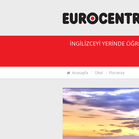
İNGİLİZCEYİ YERİNDE ÖĞ
Anasayfa
Okul
Floransa