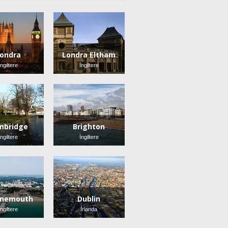
ondra
Londra Eltham
İngiltere
İngiltere
mbridge
Brighton
İngiltere
İngiltere
rnemouth
Dublin
İngiltere
İrlanda