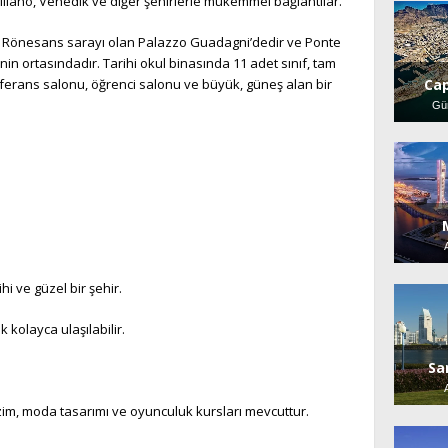
 Milano, Venedik ve diğer şehirlerle mükemmel bağlantılar.
ir Rönesans sarayı olan Palazzo Guadagni’dedir ve Ponte
in ortasındadır. Tarihi okul binasında 11 adet sınıf, tam
nferans salonu, öğrenci salonu ve büyük, güneş alan bir
Ca
Gü
hi ve güzel bir şehir.
k kolayca ulaşılabilir.
Sa
 çizim, moda tasarımı ve oyunculuk kursları mevcuttur.