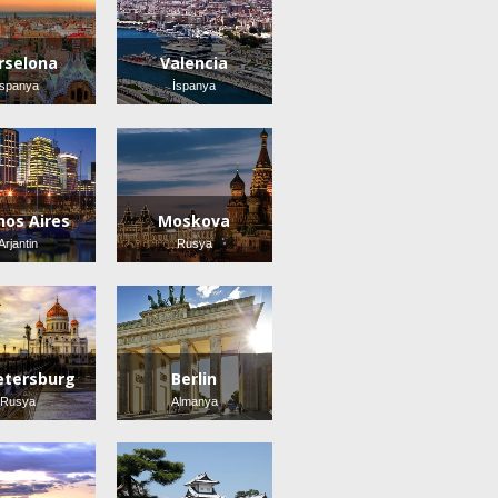
rselona
Valencia
İspanya
İspanya
nos Aires
Moskova
Arjantin
Rusya
Petersburg
Berlin
Rusya
Almanya