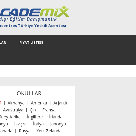
ocentres Türkiye Yetkili Acentası
LAR
FİYAT LİSTESİ
OKULLAR
ü
Almanya
Amerika
Arjantin
Avustralya
Çin
Fransa
üney Afrika
İngiltere
İrlanda
anya
İsviçre
İtalya
Japonya
Kanada
Rusya
Yeni Zelanda