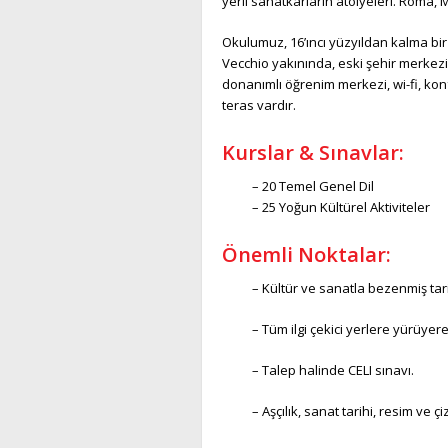
yerli sanatkarların atölyeleri. Roma,
Okulumuz, 16’ıncı yüzyıldan kalma b
Vecchio yakınında, eski şehir merkezin
donanımlı öğrenim merkezi, wi-fi, ko
teras vardır.
Kurslar & Sınavlar:
– 20 Temel Genel Dil
– 25 Yoğun Kültürel Aktiviteler
Önemli Noktalar:
– Kültür ve sanatla bezenmiş tari
– Tüm ilgi çekici yerlere yürüyere
– Talep halinde CELI sınavı.
– Aşçılık, sanat tarihi, resim ve