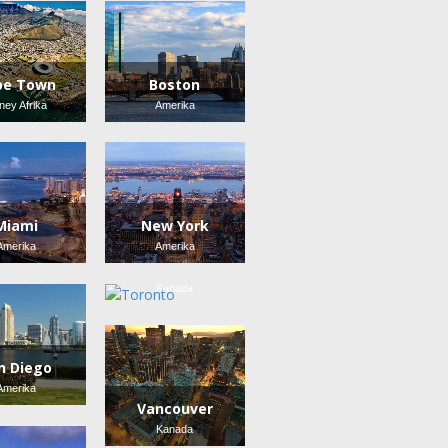
pe Town
Boston
ney Afrika
Amerika
Miami
New York
Amerika
Amerika
Toronto
Kanada
n Diego
Amerika
Vancouver
Kanada