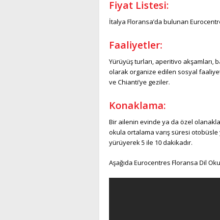
Fiyat
Listesi:
İtalya Floransa’da bulunan Eurocentre
Faaliyetler:
Yürüyüş turları, aperitivo akşamları, b
olarak organize edilen sosyal faaliye
ve Chianti’ye geziler.
Konaklama:
Bir ailenin evinde ya da özel olanakl
okula ortalama varış süresi otobüsle
yürüyerek 5 ile 10 dakikadır.
Aşağıda Eurocentres Floransa Dil Okul