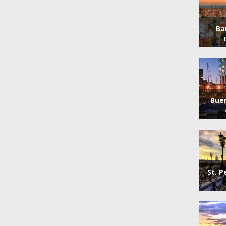
Ba
Bue
St. 