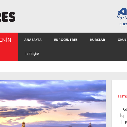
Eur
RENİN
ANASAYFA
EUROCENTRES
KURSLAR
OKUL
İLETİŞİM
Tüm
G
İsp