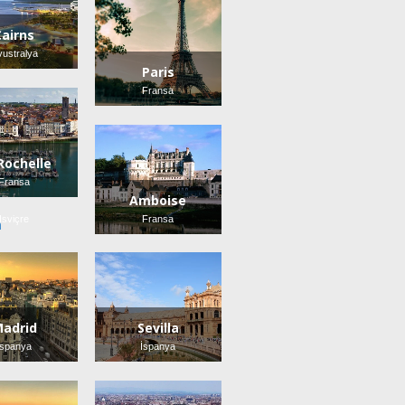
Cairns
vustralya
Paris
Fransa
Rochelle
Fransa
Lozan
Amboise
İsviçre
Fransa
adrid
Sevilla
İspanya
İspanya