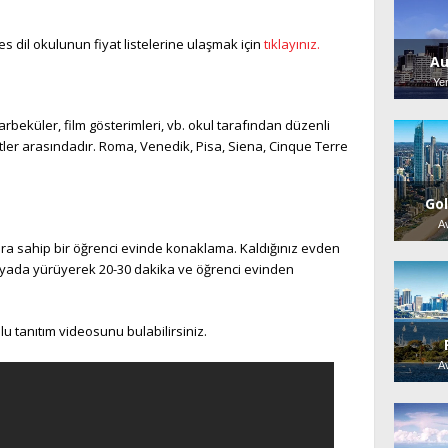
s dil okulunun fiyat listelerine ulaşmak için
tıklayınız.
Au
Ye
arbeküler, film gösterimleri, vb. okul tarafından düzenli
tler arasındadır. Roma, Venedik, Pisa, Siena, Cinque Terre
Go
A
ara sahip bir öğrenci evinde konaklama. Kaldığınız evden
 yada yürüyerek 20-30 dakika ve öğrenci evinden
u tanıtım videosunu bulabilirsiniz.
A