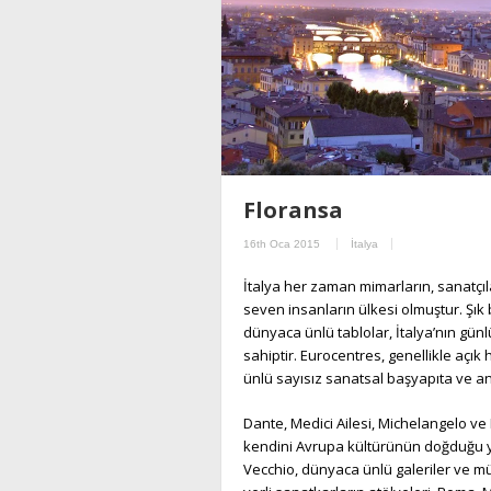
Floransa
16th Oca 2015
İtalya
İtalya her zaman mimarların, sanatçıla
seven insanların ülkesi olmuştur. Şık
dünyaca ünlü tablolar, İtalya’nın gün
sahiptir. Eurocentres, genellikle açı
ünlü sayısız sanatsal başyapıta ve an
Dante, Medici Ailesi, Michelangelo ve 
kendini Avrupa kültürünün doğduğu y
Vecchio, dünyaca ünlü galeriler ve mü