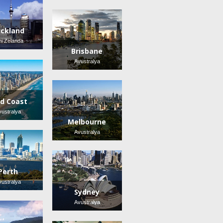
ckland
ni Zelanda
Brisbane
Avustralya
ld Coast
vustralya
Melbourne
Avustralya
Perth
vustralya
Sydney
Avustralya