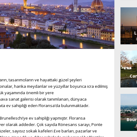
L
Ca
rın, tasarımcıların ve hayattaki güzel şeyleri
 binalar, harika meydanlar ve yüzyıllar boyunca icra edilmiş
lük yaşamında önemli bir yere
k hava sanat galerisi olarak tanımlanan, dünyaca
ıta ev sahipliği eden Floransa’da bulunmaktadır.
Brunelleschi’ye ev sahipliği yapmıştır. Floransa
Bou
er olarak addeder. Çok sayıda Rönesans sarayı, Ponte
zeler, sayısız sokak kafeleri £ve barları, pazarlar ve