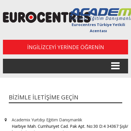
Eurocentres Türkiye Yetkili
Acentası
İNGİLİZCEYİ YERİNDE ÖĞRENİN
Togg
navi
BİZİMLE İLETİŞİME GEÇİN
Academix Yurtdışı Eğitim Danışmanlık
Harbiye Mah. Cumhuriyet Cad. Pak Apt. No:30 D:4 34367 Şişli/