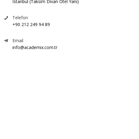
İstanbul (Taksim Divan Otel Yanı)
Telefon
+90 212 249 94 89
Email
info@academix.com.tr